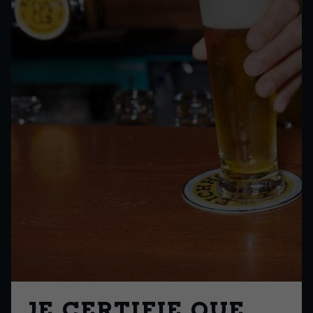
Rafraîchissante
EBC 4
IBU 11
ALC 0,0%
Hier erhältlich
la petite histoire
JE CERTIFIE QUE