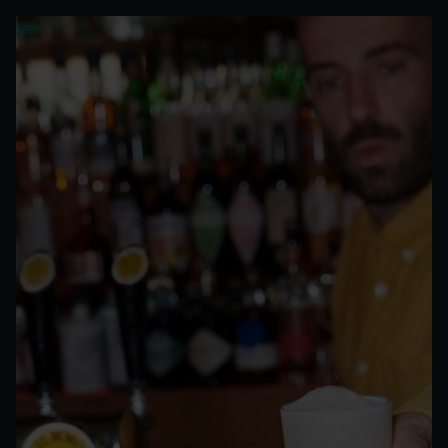
radler 0.0
Ce plaisir de la bière légère et
rafraîchissante est créé par le mélange
parfait de bière sans alcool et de jus de
citron naturel. Le citron donne à la Radler
un léger trouble et un caractère frais et
piquant.
Jaune lumineux
Sucrée