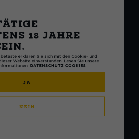
ie Antwort
es für die
TÄTIGE
cherinnen
nd
ENS 18 JAHRE
er
SEIN.
n!
betaste erklären Sie sich mit den Cookie- und
dieser Website einverstanden. Lesen Sie unsere
 Informationen:
DATENSCHUTZ
COOKIES
JA
NEIN