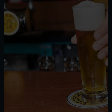
Goldig
Zucker <0.5 g, Eiweiss <0.5 g, Salz <0.01 g
Hopfig
Herb
EBC 7.5
IBU 30
ALC 5.2 %
Hier erhältlich