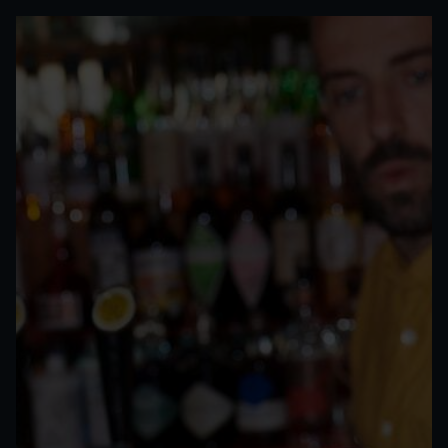
pony
Die Hopfenzugabe für unser «Bissiges
Pony» erfolgt beim komplexen
Brauverfahren erst zum Schluss. Dadurch
entsteht ein Bier mit einer kräftigen
Malznote und einem phänomenal herben
und frischen Geschmack.
Zutaten
Energie 180 kJ / 43 kcal, Fett <0.5 g, davon gesättigte
Fettsäuren <0.1 g, Kohlenhydrate 4.3 g, davon