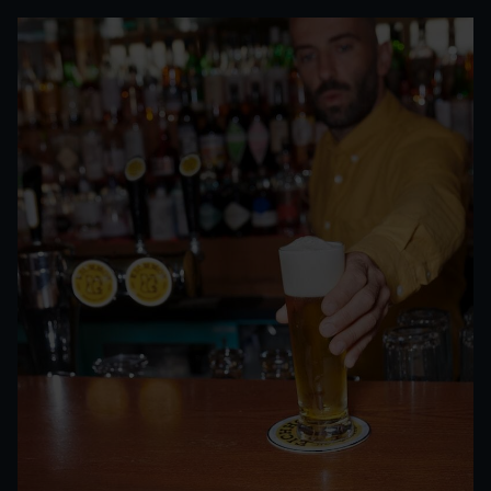
wir sind für dich
da.
Was auch immer du vorhast – ein neues
Kundenkonto, eine Schlagzeile, ein Job mit
Zapfgefühl oder gleich die ganze Brauerei
besichtigen: Hier findest du den richtigen Weg
zu uns.