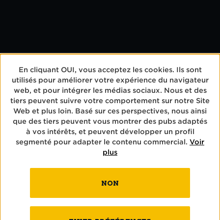
René Hunkeler, Conseiller en vente Restauration
René est responsable du beau canton d’Obwald.
Si vous souhaitez y ouvrir un établissement de
En cliquant OUI, vous acceptez les cookies. Ils sont
restauration, veuillez le contacter au 079 593 11
utilisés pour améliorer votre expérience du navigateur
21.
web, et pour intégrer les médias sociaux. Nous et des
tiers peuvent suivre votre comportement sur notre Site
Web et plus loin. Basé sur ces perspectives, nous ainsi
que des tiers peuvent vous montrer des pubs adaptés
à vos intérêts, et peuvent développer un profil
segmenté pour adapter le contenu commercial.
Voir
plus
NON