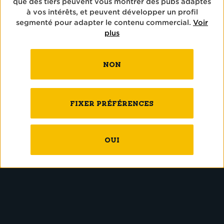
POUR TOI.
Tu as des questions, des éloges ou des
critiques à nous adresser? Ou tu veux
simplement nous dire bonjour? Le meilleur
endroit pour nous joindre, c'est ici.
PLUS D'INFOS
NOS ŒUVRES D’ART.