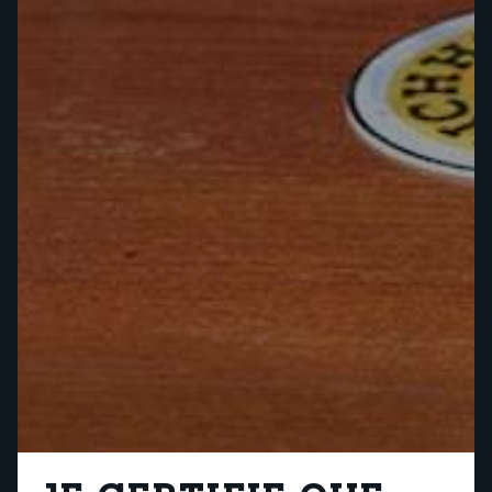
pourquoi la suisse a-
t-elle besoin d’un
cours de rattrapage
en bière?
Tu adores la bière? Mais sais-tu pourquoi elle est
couronnée de mousse et pourquoi le houblon est
appelé l’âme de la bière? Il est grand temps pour
un petit cours de rattrapage divertissant avec
nous!