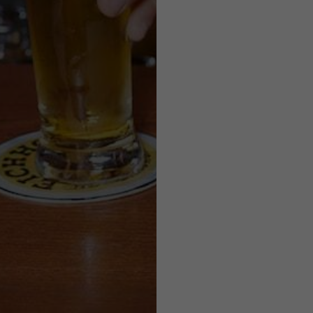
gegen Ende
Jahrhunder
wiederentd
auch in de
diversen B
oder als sa
gebraut.
tion