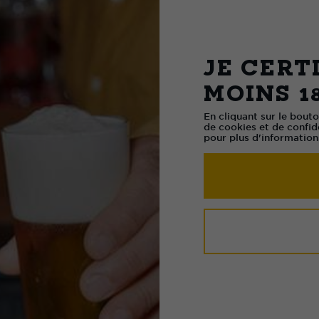
vom 
bier
JE CERTI
MOINS 1
Das ursprün
Geschenk f
En cliquant sur le bout
de cookies et de confide
Zarin Kath
pour plus d'information
gebraut wu
tiefschwar
Stout mit 
und Kaffee
vodkagepr
schon bald
des Adels.
Zarenreichs
Vergessenh