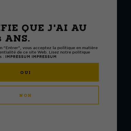
luxus-
FIE QUE J'AI AU
8 ANS.
glich in England als
ür die russische
on "Entrer", vous acceptez la politique en matière
ntialité de ce site Web. Lisez notre politique
arina die Grosse
s :
IMPRESSUM
IMPRESSUM
rde. Dieses
ze, hocharomatische
OUI
starken Schokolade-
noten galt im
ägten Russland
NON
 als Luxusgetränk
 Nach dem Fall des
 geriet es in
eit und wurde erst