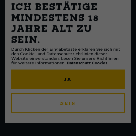
ICH BESTÄTIGE
MINDESTENS 18
JAHRE ALT ZU
SEIN.
Durch Klicken der Eingabetaste erklären Sie sich mit
den Cookie- und Datenschutzrichtlinien dieser
Website einverstanden. Lesen Sie unsere Richtlinien
für weitere Informationen:
Datenschutz
Cookies
mit eichhof flüssig
durch die fasnacht.
JA
Vielen Dank für dein Interesse an einem
NEIN
Sponsoring für deine Fasnachtsgruppe. Leider
sind bereits alle Sponsorings für die Fasnacht
2026 bereits vergeben.
Meldet euch doch Ende 2026 wieder bei uns –
vielleicht klappt’s ja für die Fasnacht 2027.