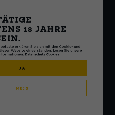
TÄTIGE
r und Illustrator in
ENS 18 JAHRE
des Jahres»
SEIN.
zusammenarbeiten
betaste erklären Sie sich mit den Cookie- und
dieser Website einverstanden. Lesen Sie unsere
 Informationen:
Datenschutz
Cookies
JA
NEIN