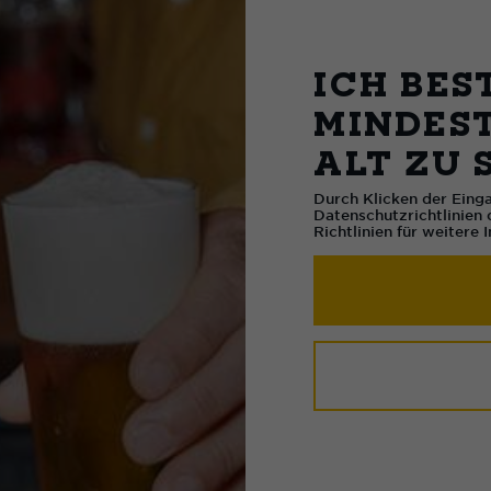
ICH BES
beitet er vorwiegend als selbstständiger Grafik-Designe
MINDEST
Des Weiteren wurde er 2016 zum «Schweizer Grafiker 
ALT ZU 
chnet. Wir sind extrem stolz darauf das wir mit ihm 
Durch Klicken der Einga
Datenschutzrichtlinien 
Richtlinien für weitere