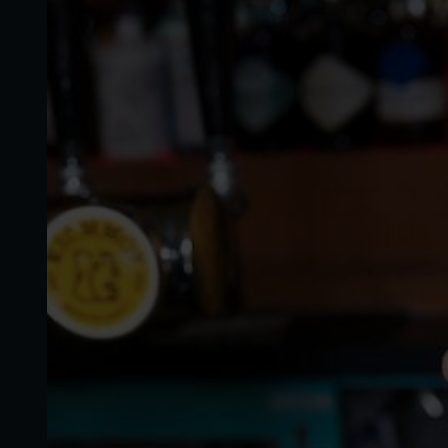
Heute ar
Luzern. 
ausgezei
dürfen!