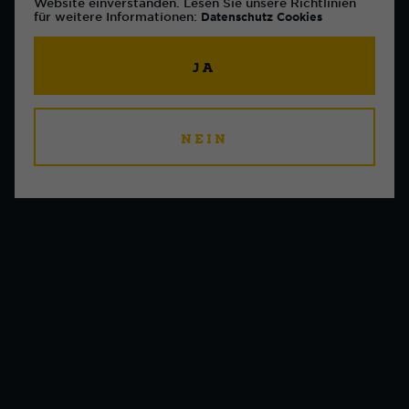
Website einverstanden. Lesen Sie unsere Richtlinien
für weitere Informationen:
Datenschutz
Cookies
JA
NEIN
das team.
Lerne uns kennen.