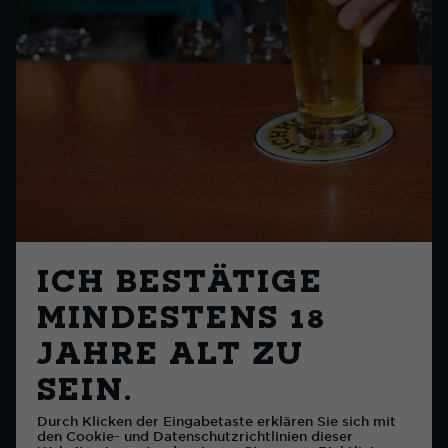
die geschichte.
ICH BESTÄTIGE
Erfahre mehr darüber.
MINDESTENS 18
JAHRE ALT ZU
SEIN.
Durch Klicken der Eingabetaste erklären Sie sich mit
den Cookie- und Datenschutzrichtlinien dieser