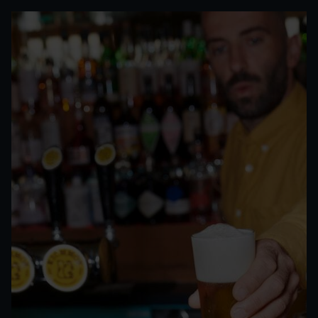
braukunst seit
1834
Gestatten: Eichhof. Lerne unser Team
kennen, erfahre alles über unsere
Geschichte oder melde dich für eine
Brauereiführung an. Viel Spass.